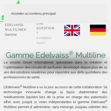
Accéder au contenu principal
UNE
EDELVAISS
QUESTION
MULTILINE®
?
Gamme
Contactez
nous !
®
Gamme Edelvaiss
Multiline
La société Doran International spécialisée dans la création et
l'optimisation des circuits de perfusion développe depuis plus de 25
ans des solutions novatrices pour répondre aux défis quotidiens des
professionnels de santé.
®
L’Edelvaiss
Multiline a vu le jour au cours de cette collaboration. Sa
technologie innovante change la façon d’administrer des
médicaments liquides lors de la prise en charge des patients.En
®
effet, avec jusqu’à 11 voies indépendantes la gamme Edelvaiss
Multiline permet d’ administrer, sans mélange, jusqu’au cathéter des